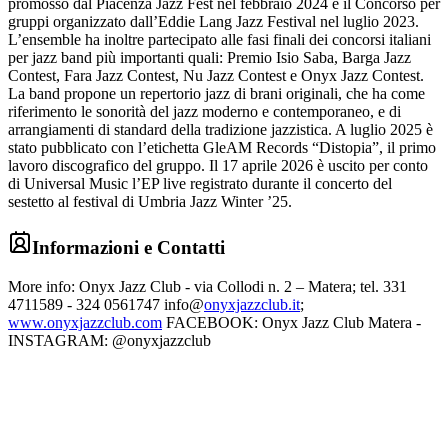
promosso dal Piacenza Jazz Fest nel febbraio 2024 e il Concorso per
gruppi organizzato dall’Eddie Lang Jazz Festival nel luglio 2023.
L’ensemble ha inoltre partecipato alle fasi finali dei concorsi italiani
per jazz band più importanti quali: Premio Isio Saba, Barga Jazz
Contest, Fara Jazz Contest, Nu Jazz Contest e Onyx Jazz Contest.
La band propone un repertorio jazz di brani originali, che ha come
riferimento le sonorità del jazz moderno e contemporaneo, e di
arrangiamenti di standard della tradizione jazzistica. A luglio 2025 è
stato pubblicato con l’etichetta GleAM Records “Distopia”, il primo
lavoro discografico del gruppo. Il 17 aprile 2026 è uscito per conto
di Universal Music l’EP live registrato durante il concerto del
sestetto al festival di Umbria Jazz Winter ’25.
Informazioni e Contatti
More info: Onyx Jazz Club - via Collodi n. 2 – Matera; tel. 331
4711589 - 324 0561747 info@
onyxjazzclub.it
;
www.onyxjazzclub.com
FACEBOOK: Onyx Jazz Club Matera -
INSTAGRAM: @onyxjazzclub