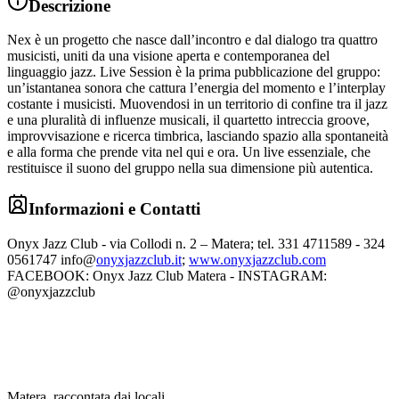
Descrizione
Nex è un progetto che nasce dall’incontro e dal dialogo tra quattro
musicisti, uniti da una visione aperta e contemporanea del
linguaggio jazz. Live Session è la prima pubblicazione del gruppo:
un’istantanea sonora che cattura l’energia del momento e l’interplay
costante i musicisti. Muovendosi in un territorio di confine tra il jazz
e una pluralità di influenze musicali, il quartetto intreccia groove,
improvvisazione e ricerca timbrica, lasciando spazio alla spontaneità
e alla forma che prende vita nel qui e ora. Un live essenziale, che
restituisce il suono del gruppo nella sua dimensione più autentica.
Informazioni e Contatti
Onyx Jazz Club - via Collodi n. 2 – Matera; tel. 331 4711589 - 324
0561747 info@
onyxjazzclub.it
;
www.onyxjazzclub.com
FACEBOOK: Onyx Jazz Club Matera - INSTAGRAM:
@onyxjazzclub
Matera, raccontata dai locali.