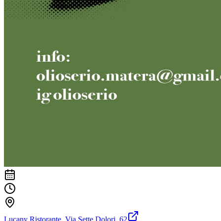
Lucany Ristorante, Via Sette Dolori, 62