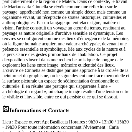
particulièrement de la région de Matera. Dans ce contexte, le travail
de Mariarosaria Cinnella se révèle comme une réflexion sur le
paysage, appréhendé non comme un simple décor, mais comme un
organisme vivant, un réceptacle de strates historiques, culturelles et
anthropologiques. Par un langage qui entrelace signe, matière et
vision, l'artiste construit un voyage au cœur du temps, restituant au
paysage sa nature originelle d'archive sensible et dynamique. Les
œuvres se configurent comme des lieux d'émergence de la mémoire,
où la figure humaine acquiert une valeur archétypale, devenant une
présence essentielle et symbolique, liée aux cycles de la nature et à
la persistance des gestes primordiaux de l'habitation. Ce projet
d'exposition s'inscrit dans une recherche artistique de longue date
explorant les liens entre image, mémoire et identité des lieux.
L'œuvre de Cinnella se distingue par une approche à la croisée de la
peinture et du graphisme, où le signe devient une trace mémorielle et
la surface picturale un espace de sédimentation émotionnelle et
culturelle. Il en résulte une pratique qui s'apparente à une «
archéologie du regard », où chaque image résulte d'une tension entre
le visible et l'invisible, entre ce qui persiste et ce qui se dissout.
Informations et Contacts
Lieu : Espace ouvert Apt Basilicata Horaires : 9h30 - 13h30 / 15h30
- 19h30 Pour toute information concernant l’événement : Carla