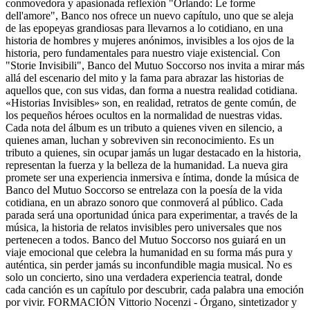
conmovedora y apasionada reflexión "Orlando: Le forme
dell'amore", Banco nos ofrece un nuevo capítulo, uno que se aleja
de las epopeyas grandiosas para llevarnos a lo cotidiano, en una
historia de hombres y mujeres anónimos, invisibles a los ojos de la
historia, pero fundamentales para nuestro viaje existencial. Con
"Storie Invisibili", Banco del Mutuo Soccorso nos invita a mirar más
allá del escenario del mito y la fama para abrazar las historias de
aquellos que, con sus vidas, dan forma a nuestra realidad cotidiana.
«Historias Invisibles» son, en realidad, retratos de gente común, de
los pequeños héroes ocultos en la normalidad de nuestras vidas.
Cada nota del álbum es un tributo a quienes viven en silencio, a
quienes aman, luchan y sobreviven sin reconocimiento. Es un
tributo a quienes, sin ocupar jamás un lugar destacado en la historia,
representan la fuerza y la belleza de la humanidad. La nueva gira
promete ser una experiencia inmersiva e íntima, donde la música de
Banco del Mutuo Soccorso se entrelaza con la poesía de la vida
cotidiana, en un abrazo sonoro que conmoverá al público. Cada
parada será una oportunidad única para experimentar, a través de la
música, la historia de relatos invisibles pero universales que nos
pertenecen a todos. Banco del Mutuo Soccorso nos guiará en un
viaje emocional que celebra la humanidad en su forma más pura y
auténtica, sin perder jamás su inconfundible magia musical. No es
solo un concierto, sino una verdadera experiencia teatral, donde
cada canción es un capítulo por descubrir, cada palabra una emoción
por vivir. FORMACIÓN Vittorio Nocenzi - Órgano, sintetizador y